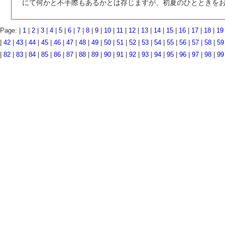
にて何かと不手際もあるかとは存じますが、初夏のひとときを
Page: |
1
|
2
|
3
|
4
|
5
|
6
|
7
|
8
|
9
|
10
|
11
|
12
|
13
|
14
|
15
|
16
|
17
|
18
|
19
|
42
|
43
|
44
|
45
|
46
|
47
|
48
|
49
|
50
|
51
|
52
|
53
|
54
|
55
|
56
|
57
|
58
|
59
|
82
|
83
|
84
|
85
|
86
|
87
|
88
|
89
|
90
|
91
|
92
|
93
|
94
|
95
|
96
|
97
|
98
|
99