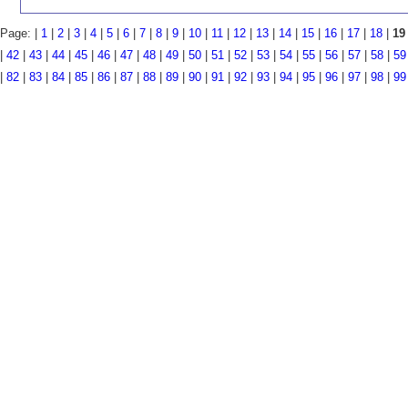
Page: |
1
|
2
|
3
|
4
|
5
|
6
|
7
|
8
|
9
|
10
|
11
|
12
|
13
|
14
|
15
|
16
|
17
|
18
|
19
|
42
|
43
|
44
|
45
|
46
|
47
|
48
|
49
|
50
|
51
|
52
|
53
|
54
|
55
|
56
|
57
|
58
|
59
|
82
|
83
|
84
|
85
|
86
|
87
|
88
|
89
|
90
|
91
|
92
|
93
|
94
|
95
|
96
|
97
|
98
|
99