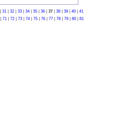
|
31
|
32
|
33
|
34
|
35
|
36
|
37
|
38
|
39
|
40
|
41
|
71
|
72
|
73
|
74
|
75
|
76
|
77
|
78
|
79
|
80
|
81