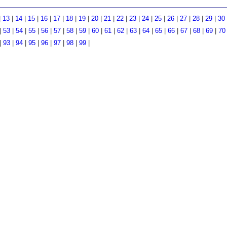
|
13
|
14
|
15
|
16
|
17
|
18
|
19
|
20
|
21
|
22
|
23
|
24
|
25
|
26
|
27
|
28
|
29
|
30
|
53
|
54
|
55
|
56
|
57
|
58
|
59
|
60
|
61
|
62
|
63
|
64
|
65
|
66
|
67
|
68
|
69
|
70
|
93
|
94
|
95
|
96
|
97
|
98
|
99
|