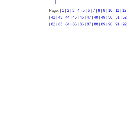
Page: |
1
|
2
|
3
|
4
|
5
|
6
|
7
|
8
|
9
|
10
|
11
|
12
|
42
|
43
|
44
|
45
|
46
|
47
|
48
|
49
|
50
|
51
|
52
|
82
|
83
|
84
|
85
|
86
|
87
|
88
|
89
|
90
|
91
|
92