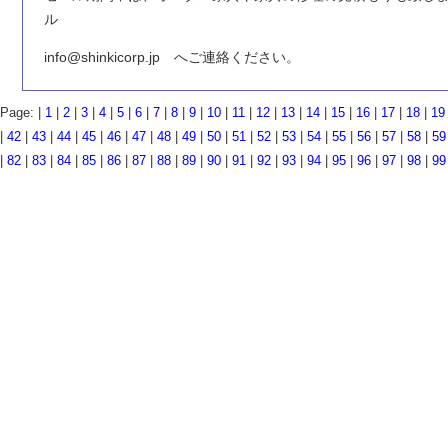
ル
info@shinkicorp.jp へご連絡ください。
Page: |
1
|
2
|
3
|
4
|
5
|
6
|
7
|
8
|
9
|
10
|
11
|
12
|
13
|
14
|
15
|
16
|
17
|
18
|
19
|
42
|
43
|
44
|
45
|
46
|
47
|
48
|
49
|
50
|
51
|
52
|
53
|
54
|
55
|
56
|
57
|
58
|
59
|
82
|
83
|
84
|
85
|
86
|
87
|
88
|
89
|
90
|
91
|
92
|
93
|
94
|
95
|
96
|
97
|
98
|
99