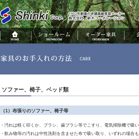
ソファー、椅子、ベッド類
（1）布張りのソファー、椅子等
・汚れは軽く叩くか、ブラシ、歯ブラシ等でこすり、電気掃除機で吸い
・飲み物等の汚れは中性洗剤を含ませた布で吸い取り、いずれの場合も